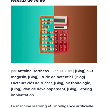
réseaux de vente
par
Antoine Bertheas
|
Déc 10, 2018
|
[Blog] 360
magasin
,
[Blog] Etude de potentiel
,
[Blog]
Facteurs clés de succès
,
[Blog] Méthodologie
,
[Blog] Plan de développement
,
[Blog] Scoring
implantation
Le machine learning et l’intelligence artificielle