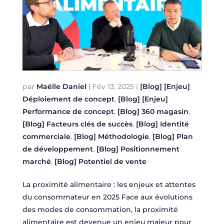
par
Maëlle Daniel
|
Fév 13, 2025
|
[Blog] [Enjeu]
Déploiement de concept
,
[Blog] [Enjeu]
Performance de concept
,
[Blog] 360 magasin
,
[Blog] Facteurs clés de succès
,
[Blog] Identité
commerciale
,
[Blog] Méthodologie
,
[Blog] Plan
de développement
,
[Blog] Positionnement
marché
,
[Blog] Potentiel de vente
La proximité alimentaire : les enjeux et attentes
du consommateur en 2025 Face aux évolutions
des modes de consommation, la proximité
alimentaire est devenue un enjeu majeur pour