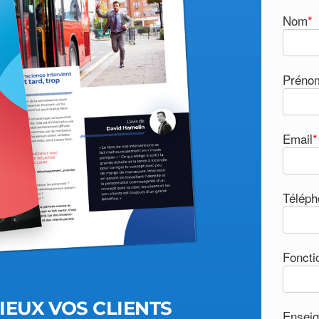
Nom
*
Préno
Email
*
Téléph
Foncti
EUX VOS CLIENTS
Enseig