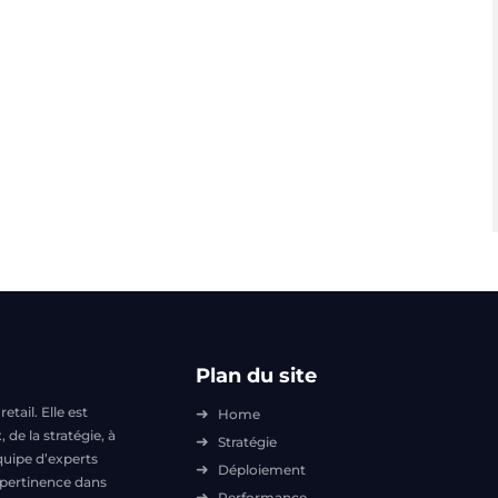
Plan du site
tail. Elle est
Home
e la stratégie, à
Stratégie
quipe d’experts
Déploiement
t pertinence dans
Performance