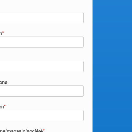
m
*
one
on
*
ne/magasin/société
*